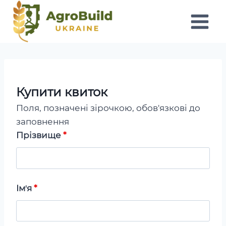
Перейти
до
вмісту
Купити квиток
Поля, позначені зірочкою, обов'язкові до
заповнення
Прізвище
*
Імʼя
*